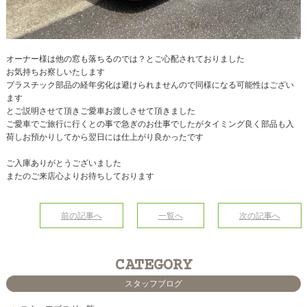
オーナー様は他の窓も落ちるのでは？とご心配されておりました
お気持ちお察しいたします
プラスチック部品の経年劣化は避けられませんので同様になる可能性はござい
ます
とご説明させて頂きご愛車お渡しさせて頂きました
ご愛車でご旅行に行くとの事で急ぎのお仕事でしたがタイミング良く部品も入
荷しお預かりしてから翌日には仕上がり良かったです
ご入庫ありがとうございました
またのご来店心よりお待ちしております
前の記事へ
一覧へ
次の記事へ
CATEGORY
スタッフブログ