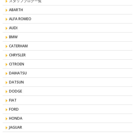
スタッフブログ一覧
ABARTH
ALFA ROMEO
AUDI
BMW
CATERHAM
CHRYSLER
CITROEN
DAIHATSU
DATSUN
DODGE
FIAT
FORD
HONDA
JAGUAR